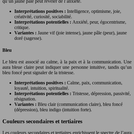
qu’un jaune pâle peut révéler de l’anxiété.
Interprétations positives :
Intelligence, optimisme, joie,
créativité, curiosité, sociabilité.
Interprétations potentielles :
Anxiété, peur, égocentrisme,
critique.
Variantes :
Jaune vif (joie intense), jaune pâle (peur), jaune
doré (sagesse).
Bleu
Le bleu est associé au calme, à la paix et à la communication. Une
aura bleue claire peut indiquer une personne intuitive, tandis qu’un
bleu foncé peut signaler de la tristesse.
Interprétations positives :
Calme, paix, communication,
loyauté, intuition, spiritualité.
Interprétations potentielles :
Tristesse, dépression, passivité,
résignation.
Variantes :
Bleu clair (communication claire), bleu foncé
(dépression), bleu indigo (intuition forte).
Couleurs secondaires et tertiaires
Les couleurs secondaires et tertiaires enrichissent le spectre de l’aura