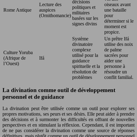
décisions
Lecture des
oiseaux avant
politiques et
Rome Antique
auspices
une bataille
militaires
(Ornithomancie)
pour
basées sur les
déterminer si le
signes divins
moment est
propice.
Système
Un prêtre Ifá
divinatoire
utilise des noix
complexe
de palme
Culture Yoruba
utilisé pour la
sacrées pour
(Afrique de
Ifá
guidance
aider une
l’Ouest)
spirituelle et la
personne à
résolution de
résoudre un
problèmes
conflit familial.
La divination comme outil de développement
personnel et de guidance
La divination peut être utilisée comme un outil pour explorer ses
propres motivations, ses peurs et ses désirs. Elle peut aider à prendre
des décisions et à surmonter les difficultés en offrant de nouvelles
perspectives et en stimulant la réflexion. Cependant, il est important
de ne pas considérer la divination comme une source de réponses
définitives, mais plutôt comme un outil de développement personnel