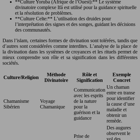
**Culture Yoruba (Afrique de l’Ouest):** Le système
divinatoire complexe Ifá est utilisé pour la guidance spirituelle
et la résolution de problèmes.
**Culture Celte:** L’utilisation des druides pour
l’interprétation des signes et des songes, guidant les décisions
des communautés.
Dans l’islam, certaines formes de divination sont tolérées, tandis que
d’autres sont considérées comme interdites. L’analyse de la place de
la divination dans les systèmes de croyances et les rituels permet de
mieux comprendre son rôle et sa signification dans les différentes
sociétés.
Méthode
Rôle et
Exemple
Culture/Religion
Divinatoire
Signification
Concret
Un chaman
Communication
entre en transe
avec les esprits
pour identifier
Chamanisme
Voyage
de la nature
la cause d’une
Sibérien
Chamanique
pour la
maladie et
guérison et la
obtenir un
guidance
remède.
Des augures
observent le
Prise de
vol des