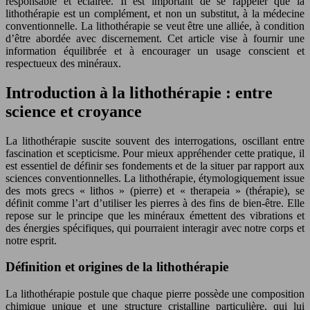
responsable et éclairée. Il est important de se rappeler que la
lithothérapie est un complément, et non un substitut, à la médecine
conventionnelle. La lithothérapie se veut être une alliée, à condition
d’être abordée avec discernement. Cet article vise à fournir une
information équilibrée et à encourager un usage conscient et
respectueux des minéraux.
Introduction à la lithothérapie : entre
science et croyance
La lithothérapie suscite souvent des interrogations, oscillant entre
fascination et scepticisme. Pour mieux appréhender cette pratique, il
est essentiel de définir ses fondements et de la situer par rapport aux
sciences conventionnelles. La lithothérapie, étymologiquement issue
des mots grecs « lithos » (pierre) et « therapeia » (thérapie), se
définit comme l’art d’utiliser les pierres à des fins de bien-être. Elle
repose sur le principe que les minéraux émettent des vibrations et
des énergies spécifiques, qui pourraient interagir avec notre corps et
notre esprit.
Définition et origines de la lithothérapie
La lithothérapie postule que chaque pierre possède une composition
chimique unique et une structure cristalline particulière, qui lui