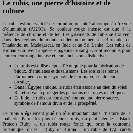
Le rubis, une pierre d’histoire et de
culture
Le rubis est une variété de corindon, un minéral composé d’oxyde
d’aluminium (Al2O3). Sa couleur rouge intense est due à la
présence de chrome et de fer. Les gisements de rubis se trouvent
dans des régions du monde entier, notamment en Birmanie, en
Thaïlande, au Madagascar, en Inde et au Sri Lanka. Les rubis de
Birmanie, souvent appelés « pigeons de sang », sont reconnus pour
leur couleur rouge intense et leurs inclusions distinctives.
Le rubis est utilisé depuis l’Antiquité pour la fabrication de
bijoux, d’amulettes et de talismans. Les rois et les reines
l’arboraient comme symbole de leur pouvoir et de leur
prestige.
Dans l’Égypte antique, le rubis était associé au dieu du soleil,
Ra, et servait à protéger les pharaons des forces maléfiques.
En Inde, le rubis est considéré comme une pierre sacrée,
symbole de l’amour divin et de la prospérité.
Le rubis a également joué un rôle important dans l’histoire de la
joaillerie. Parmi les plus célèbres rubis, on peut citer le « Black
Prince’s Ruby », un rubis rouge foncé qui orne la couronne
britannique, ou le « Ruby of Burma », un rubis de 17,8 carats