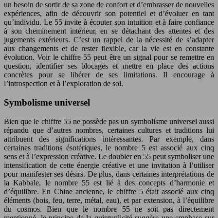
un besoin de sortir de sa zone de confort et d’embrasser de nouvelles
expériences, afin de découvrir son potentiel et d’évoluer en tant
qu’individu. Le 55 invite à écouter son intuition et à faire confiance
à son cheminement intérieur, en se détachant des attentes et des
jugements extérieurs. C’est un rappel de la nécessité de s’adapter
aux changements et de rester flexible, car la vie est en constante
évolution. Voir le chiffre 55 peut être un signal pour se remettre en
question, identifier ses blocages et mettre en place des actions
concrètes pour se libérer de ses limitations. Il encourage à
l’introspection et à l’exploration de soi.
Symbolisme universel
Bien que le chiffre 55 ne possède pas un symbolisme universel aussi
répandu que d’autres nombres, certaines cultures et traditions lui
attribuent des significations intéressantes. Par exemple, dans
certaines traditions ésotériques, le nombre 5 est associé aux cinq
sens et à l’expression créative. Le doubler en 55 peut symboliser une
intensification de cette énergie créative et une invitation à l’utiliser
pour manifester ses désirs. De plus, dans certaines interprétations de
la Kabbale, le nombre 55 est lié à des concepts d’harmonie et
d’équilibre. En Chine ancienne, le chiffre 5 était associé aux cinq
éléments (bois, feu, terre, métal, eau), et par extension, à l’équilibre
du cosmos. Bien que le nombre 55 ne soit pas directement
mentionné, le principe de la quintuplicité suggère une emphase sur