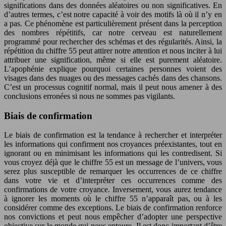
significations dans des données aléatoires ou non significatives. En
d’autres termes, c’est notre capacité à voir des motifs là où il n’y en
a pas. Ce phénomène est particulièrement présent dans la perception
des nombres répétitifs, car notre cerveau est naturellement
programmé pour rechercher des schémas et des régularités. Ainsi, la
répétition du chiffre 55 peut attirer notre attention et nous inciter à lui
attribuer une signification, même si elle est purement aléatoire.
L’apophénie explique pourquoi certaines personnes voient des
visages dans des nuages ou des messages cachés dans des chansons.
C’est un processus cognitif normal, mais il peut nous amener à des
conclusions erronées si nous ne sommes pas vigilants.
Biais de confirmation
Le biais de confirmation est la tendance à rechercher et interpréter
les informations qui confirment nos croyances préexistantes, tout en
ignorant ou en minimisant les informations qui les contredisent. Si
vous croyez déjà que le chiffre 55 est un message de l’univers, vous
serez plus susceptible de remarquer les occurrences de ce chiffre
dans votre vie et d’interpréter ces occurrences comme des
confirmations de votre croyance. Inversement, vous aurez tendance
à ignorer les moments où le chiffre 55 n’apparaît pas, ou à les
considérer comme des exceptions. Le biais de confirmation renforce
nos convictions et peut nous empêcher d’adopter une perspective
objective sur le monde qui nous entoure. Il est donc important d’être