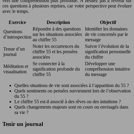
vers une compréhension plus profonde. N’hésitez pas à revenir sur
ces questions à plusieurs reprises, car votre perspective peut évoluer
avec le temps.
Exercice
Description
Objectif
Répondre à des questions
Identifier les domaines
Questions
sur les situations associées
de vie concernés par le
d’introspection
au chiffre 55
message
Noter les occurrences du
Suivre l’évolution de la
Tenue d’un
chiffre 55 et les pensées
signification personnelle
journal
associées
du chiffre
Se connecter à la
Développer une
Méditation et
signification profonde du
compréhension intuitive
visualisation
chiffre 55
du message
Quelles situations de vie sont associées à l’apparition du 55 ?
Quels sentiments ou pensées surviennent lors de l’observation
du 55 ?
Le chiffre 55 est-il associé à des rêves ou des intuitions ?
Quels changements majeurs sont en cours ou envisagés dans
sa vie ?
Tenir un journal