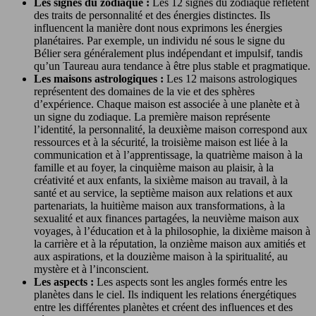
Les signes du zodiaque :
Les 12 signes du zodiaque reflètent
des traits de personnalité et des énergies distinctes. Ils
influencent la manière dont nous exprimons les énergies
planétaires. Par exemple, un individu né sous le signe du
Bélier sera généralement plus indépendant et impulsif, tandis
qu’un Taureau aura tendance à être plus stable et pragmatique.
Les maisons astrologiques :
Les 12 maisons astrologiques
représentent des domaines de la vie et des sphères
d’expérience. Chaque maison est associée à une planète et à
un signe du zodiaque. La première maison représente
l’identité, la personnalité, la deuxième maison correspond aux
ressources et à la sécurité, la troisième maison est liée à la
communication et à l’apprentissage, la quatrième maison à la
famille et au foyer, la cinquième maison au plaisir, à la
créativité et aux enfants, la sixième maison au travail, à la
santé et au service, la septième maison aux relations et aux
partenariats, la huitième maison aux transformations, à la
sexualité et aux finances partagées, la neuvième maison aux
voyages, à l’éducation et à la philosophie, la dixième maison à
la carrière et à la réputation, la onzième maison aux amitiés et
aux aspirations, et la douzième maison à la spiritualité, au
mystère et à l’inconscient.
Les aspects :
Les aspects sont les angles formés entre les
planètes dans le ciel. Ils indiquent les relations énergétiques
entre les différentes planètes et créent des influences et des