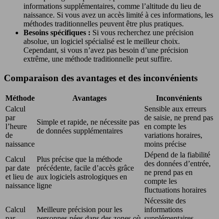
informations supplémentaires, comme l’altitude du lieu de
naissance. Si vous avez un accès limité à ces informations, les
méthodes traditionnelles peuvent être plus pratiques.
Besoins spécifiques :
Si vous recherchez une précision
absolue, un logiciel spécialisé est le meilleur choix.
Cependant, si vous n’avez pas besoin d’une précision
extrême, une méthode traditionnelle peut suffire.
Comparaison des avantages et des inconvénients
Méthode
Avantages
Inconvénients
Calcul
Sensible aux erreurs
par
de saisie, ne prend pas
Simple et rapide, ne nécessite pas
l’heure
en compte les
de données supplémentaires
de
variations horaires,
naissance
moins précise
Dépend de la fiabilité
Calcul
Plus précise que la méthode
des données d’entrée,
par date
précédente, facile d’accès grâce
ne prend pas en
et lieu de
aux logiciels astrologiques en
compte les
naissance
ligne
fluctuations horaires
Nécessite des
Calcul
Meilleure précision pour les
informations
par
personnes nées dans des zones où
supplémentaires