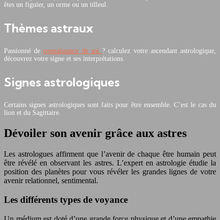
êtes un figuier, un orme ou un tilleul.
Thèmes astraux
Passionné de
connaissance de soi
? calculez votre ascendant astrologique,
découvrez votre signe et ses interprétations.
Signes astrologiques
Certains signes astrologiques sont faits pour être ensemble. C’est le cas du
lion et du Sagittaire.
Dévoiler son avenir grâce aux astres
Les astrologues affirment que l’avenir de chaque être humain peut
être révélé en observant les astres. L’expert en astrologie étudie la
position des planètes pour vous révéler les grandes lignes de votre
avenir relationnel, sentimental.
Les différents types de voyance
Un médium est doté d’une grande force physique et d’une empathie